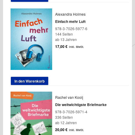
Alexandra Holmes
Einfach mehr Luft
978-3-7026-5977-6
144 Seiten
ab 13 Jahren
17,00
€
inkl. MwSt.
In den Warenkorb
Rachel van Kooij
Die weltwichtigste Briefmarke
978-3-7026-5971-4
336 Seiten
ab 12 Jahren
20,00
€
inkl. MwSt.