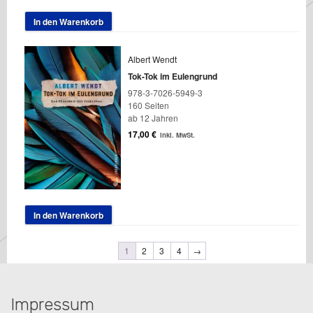
In den Warenkorb
Albert Wendt
Tok-Tok im Eulengrund
978-3-7026-5949-3
160 Seiten
ab 12 Jahren
17,00
€
inkl. MwSt.
In den Warenkorb
1
2
3
4
→
Impressum