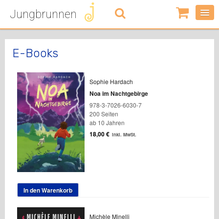
Jungbrunnen
0
Artikel
-
0,00
€
E-Books
Sophie Hardach
Noa im Nachtgebirge
978-3-7026-6030-7
200 Seiten
ab 10 Jahren
18,00
€
inkl. MwSt.
In den Warenkorb
Michèle Minelli