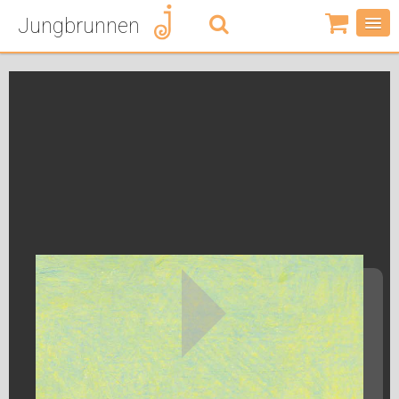
Jungbrunnen
0
Artikel
-
0,00
€