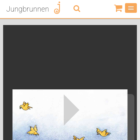
Jungbrunnen
0
Artikel
-
0,00
€