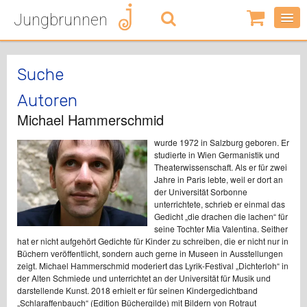
Jungbrunnen
0
Artikel
-
0,00
€
Suche
Autoren
Michael Hammerschmid
wurde 1972 in Salzburg geboren. Er
studierte in Wien Germanistik und
Theaterwissenschaft. Als er für zwei
Jahre in Paris lebte, weil er dort an
der Universität Sorbonne
unterrichtete, schrieb er einmal das
Gedicht „die drachen die lachen“ für
seine Tochter Mia Valentina. Seither
hat er nicht aufgehört Gedichte für Kinder zu schreiben, die er nicht nur in
Büchern veröffentlicht, sondern auch gerne in Museen in Ausstellungen
zeigt. Michael Hammerschmid moderiert das Lyrik-Festival „Dichterloh“ in
der Alten Schmiede und unterrichtet an der Universität für Musik und
darstellende Kunst. 2018 erhielt er für seinen Kindergedichtband
„Schlaraffenbauch“ (Edition Büchergilde) mit Bildern von Rotraut