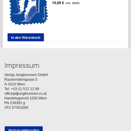
15,00
€
inkl. MwSt.
In den Warenkorb
Impressum
Verlag Jungbrunnen GmbH
Rauhensteingasse 5
A-1010 Wien
Tel. +43 (1) 512 12 99
office[at]jungbrunnen.co.at
Handelsgericht 1030 Wien
FN 239381 g
ATU 57451000
Vertrag widerrufen