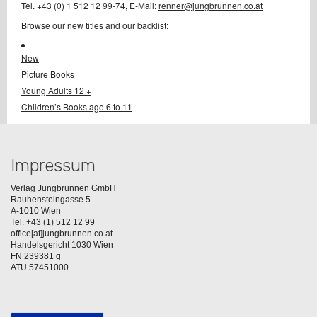
Tel. +43 (0) 1 512 12 99-74, E-Mail:
renner@jungbrunnen.co.at
Browse our new titles and our backlist:
New
Picture Books
Young Adults 12 +
Children’s Books age 6 to 11
Impressum
Verlag Jungbrunnen GmbH
Rauhensteingasse 5
A-1010 Wien
Tel. +43 (1) 512 12 99
office[at]jungbrunnen.co.at
Handelsgericht 1030 Wien
FN 239381 g
ATU 57451000