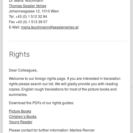
Dr. Maria Teuchmann
Thomas Sessler Verlag
Johannesgasse 12, 1010 Wien
Tel. +43 (0) 1 512 32 84
Fax +43 (0) 1 513 39 07
E-Mail:
maria.teuchmann@sesslerverlag.at
Rights
Dear Colleagues,
Welcome to our foreign rights page. If you are interested in translation
rights please search our list. We will gladly provide you with reading
copies, English rough translations for most of the picture books and
summaries.
Download the PDFs of our rights guides:
Picture Books
Children’s Books
Young Reader
Please contact for further information: Marlies Renner