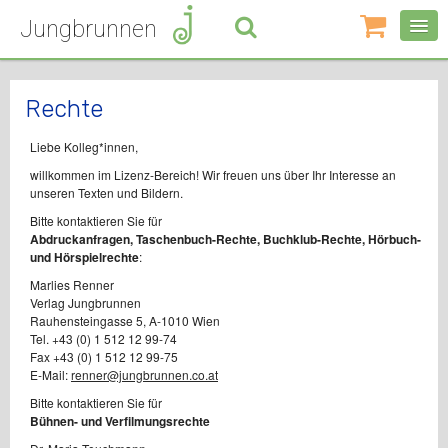
Jungbrunnen
0
Artikel
-
0,00
€
Rechte
Liebe Kolleg*innen,
willkommen im Lizenz-Bereich! Wir freuen uns über Ihr Interesse an
unseren Texten und Bildern.
Bitte kontaktieren Sie für
Abdruckanfragen, Taschenbuch-Rechte, Buchklub-Rechte, Hörbuch-
und Hörspielrechte
:
Marlies Renner
Verlag Jungbrunnen
Rauhensteingasse 5, A-1010 Wien
Tel. +43 (0) 1 512 12 99-74
Fax +43 (0) 1 512 12 99-75
E-Mail:
renner@jungbrunnen.co.at
Bitte kontaktieren Sie für
Bühnen- und Verfilmungsrechte