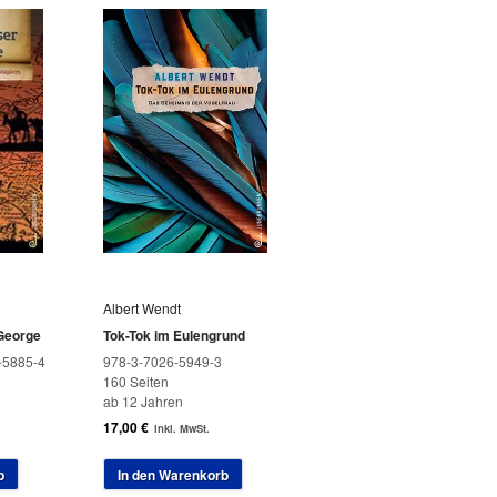
Albert Wendt
George
Tok-Tok im Eulengrund
-5885-4
978-3-7026-5949-3
160 Seiten
ab 12 Jahren
17,00
€
inkl. MwSt.
b
In den Warenkorb