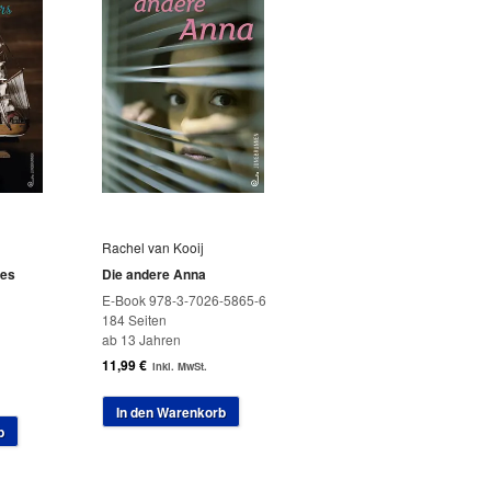
Rachel van Kooij
des
Die andere Anna
E-Book 978-3-7026-5865-6
184 Seiten
ab 13 Jahren
11,99
€
inkl. MwSt.
In den Warenkorb
b