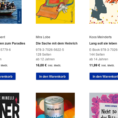
ment
Mira Lobe
Koos Meinderts
len zum Paradies
Die Sache mit dem Heinrich
Lang soll sie leben
-5779-6
978-3-7026-5622-5
E-Book 978-3-7026
128 Seiten
144 Seiten
n
ab 12 Jahren
ab 14 Jahren
16,00
€
11,99
€
. MwSt.
inkl. MwSt.
inkl. MwSt.
arenkorb
In den Warenkorb
In den Warenkor