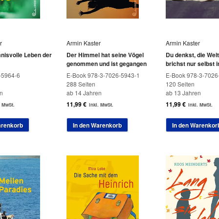
r
Armin Kaster
Armin Kaster
nisvolle Leben der
Der Himmel hat seine Vögel
Du denkst, die Welt 
genommen und ist gegangen
brichst nur selbst 
-5964-6
E-Book 978-3-7026-5943-1
E-Book 978-3-7026
288 Seiten
120 Seiten
n
ab 14 Jahren
ab 13 Jahren
11,99
€
11,99
€
. MwSt.
inkl. MwSt.
inkl. MwSt.
arenkorb
In den Warenkorb
In den Warenkor