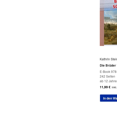
Kathrin Ste
Die Brüder 
E-Book 978
242 Seiten
ab 12 Jahre
11,99
€
inkl
In den W