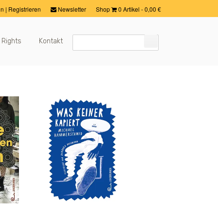
in
|
Registrieren
Newsletter
Shop
0 Artikel
-
0,00
€
 Rights
Kontakt