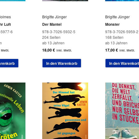
Holmes
Brigitte Jünger
Brigitte Jünger
r Luft
Der Mantel
Monster
-5977-6
978-3-7026-5932-5
978-3-7026-5959-2
204 Seiten
168 Seiten
n
ab 13 Jahren
ab 13 Jahren
18,00
€
17,00
€
. MwSt.
inkl. MwSt.
inkl. MwSt.
arenkorb
In den Warenkorb
In den Warenkor