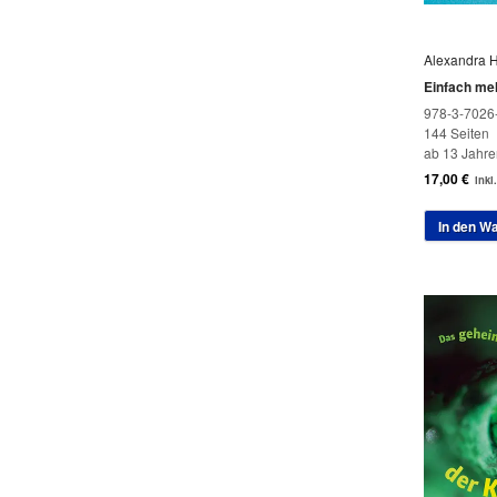
Alexandra 
Einfach meh
978-3-7026
144 Seiten
ab 13 Jahre
17,00
€
inkl
In den W