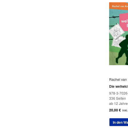
Rachel van 
Die weltwic
978-3-7026
336 Seiten
ab 12 Jahre
20,00
€
inkl
In den W