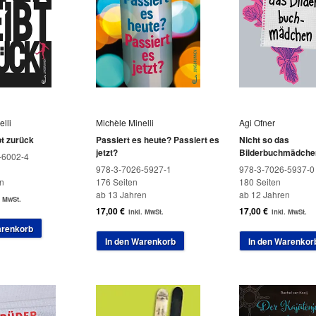
lli
Michèle Minelli
Agi Ofner
bt zurück
Passiert es heute? Passiert es
Nicht so das
jetzt?
Bilderbuchmädche
-6002-4
978-3-7026-5927-1
978-3-7026-5937-0
n
176 Seiten
180 Seiten
ab 13 Jahren
ab 12 Jahren
. MwSt.
17,00
€
17,00
€
inkl. MwSt.
inkl. MwSt.
arenkorb
In den Warenkorb
In den Warenkor