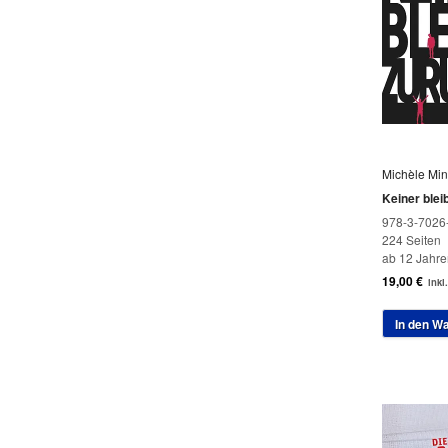
Michèle Mine
Keiner blei
978-3-7026
224 Seiten
ab 12 Jahre
19,00
€
inkl
In den W