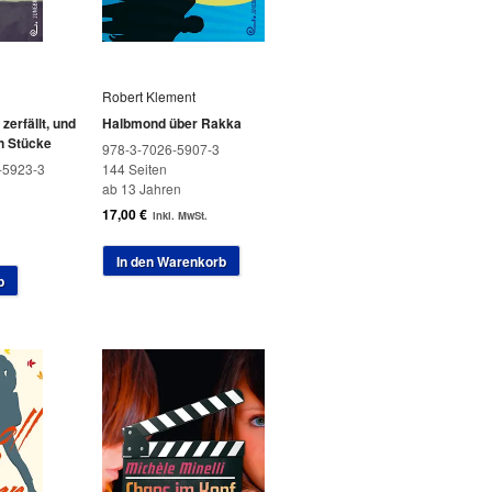
Robert Klement
zerfällt, und
Halbmond über Rakka
in Stücke
978-3-7026-5907-3
-5923-3
144 Seiten
ab 13 Jahren
17,00
€
inkl. MwSt.
In den Warenkorb
b