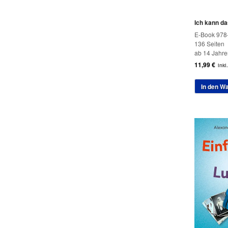
Ich kann d
E-Book 978
136 Seiten
ab 14 Jahre
11,99
€
inkl
In den W