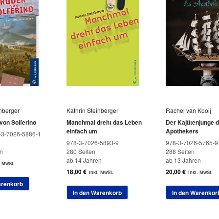
inberger
Kathrin Steinberger
Rachel van Kooij
von Solferino
Manchmal dreht das Leben
Der Kajütenjunge 
einfach um
Apothekers
-3-7026-5886-1
978-3-7026-5893-9
978-3-7026-5765-9
n
280 Seiten
288 Seiten
ab 14 Jahren
ab 13 Jahren
. MwSt.
18,00
€
20,00
€
inkl. MwSt.
inkl. MwSt.
arenkorb
In den Warenkorb
In den Warenkor