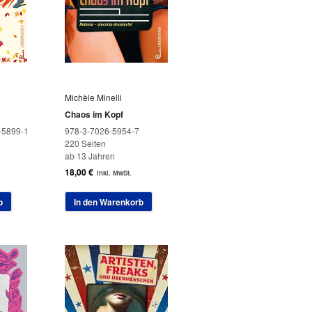
Michèle Minelli
Chaos im Kopf
-5899-1
978-3-7026-5954-7
220 Seiten
ab 13 Jahren
18,00
€
inkl. MwSt.
b
In den Warenkorb