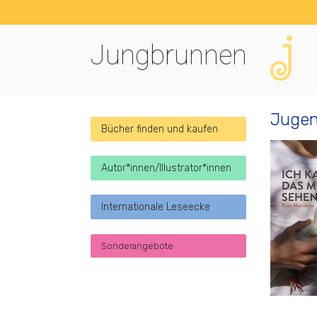
Jungbrunnen
Jugen
Bücher finden und kaufen
Autor*innen/Illustrator*innen
Internationale Leseecke
Sonderangebote