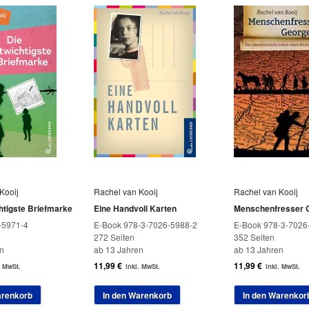
Kooij
Rachel van Kooij
Rachel van Kooij
htigste Briefmarke
Eine Handvoll Karten
Menschenfresser 
-5971-4
E-Book 978-3-7026-5988-2
E-Book 978-3-7026
272 Seiten
352 Seiten
n
ab 13 Jahren
ab 13 Jahren
11,99
€
11,99
€
. MwSt.
inkl. MwSt.
inkl. MwSt.
arenkorb
In den Warenkorb
In den Warenkor