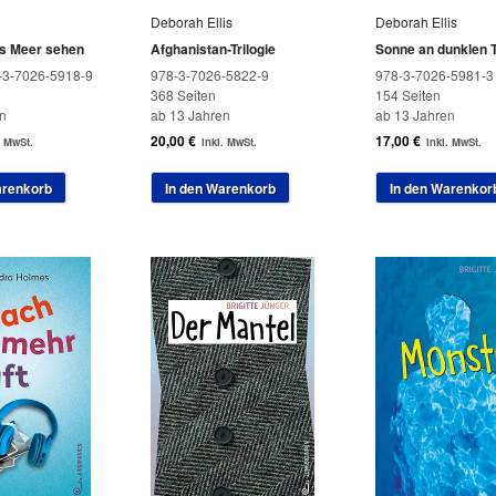
Deborah Ellis
Deborah Ellis
as Meer sehen
Afghanistan-Trilogie
Sonne an dunklen 
-3-7026-5918-9
978-3-7026-5822-9
978-3-7026-5981-3
368 Seiten
154 Seiten
n
ab 13 Jahren
ab 13 Jahren
20,00
€
17,00
€
. MwSt.
inkl. MwSt.
inkl. MwSt.
arenkorb
In den Warenkorb
In den Warenkor