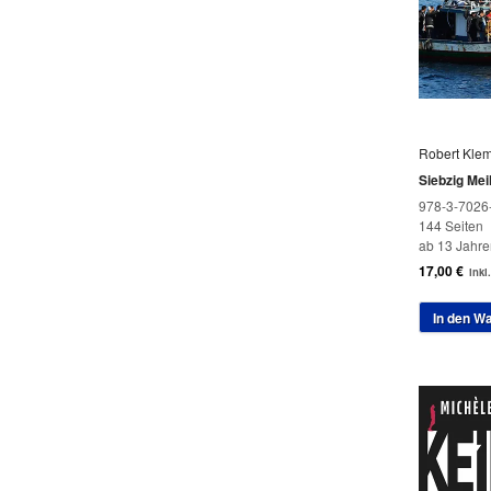
Robert Kle
Siebzig Mei
978-3-7026
144 Seiten
ab 13 Jahre
17,00
€
inkl
In den W