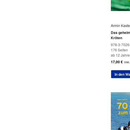
Armin Kaste
Das geheim
Kröten
978-3-7026
176 Seiten
ab 12 Jahre
17,00
€
inkl
In den W