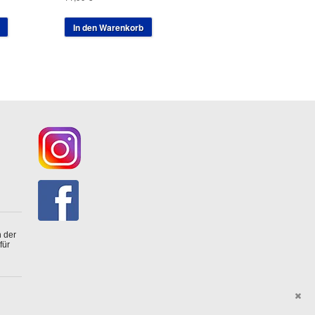
In den Warenkorb
 der
für