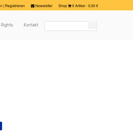
in
|
Registrieren
Newsletter
Shop
0 Artikel
-
0,00
€
 Rights
Kontakt