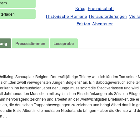
Briefmarke
tern
Menge
Krieg
Freundschaft
terladen
Historische Romane
Herausforderungen
Vielfa
Fakten
Abenteuer
bung
Pressestimmen
Leseprobe
t
Weltkrieg, Schauplatz Belgien. Der zwölfjährige Thierry will sich für den Tod sein
t sich „den zwölf verwegensten Jungen Belgiens“ an. Ein Sabotageversuch scheiter
er kann ihn herausholen, aber der Junge muss sofort die Stadt verlassen und wird 
eit Jahrhunderten Menschen mit psychischen Einschränkungen als Gäste in Pflegefam
 kann hervorragend zeichnen und arbeitet an der „weltwichtigsten Briefmarke“, die e
 ihn an, die deutschen Truppenbewegungen zu zeichnen und bringt Albert damit in gr
reundin Elsie Albert in die neutralen Niederlande bringen – aber die Grenze wird 
rt …