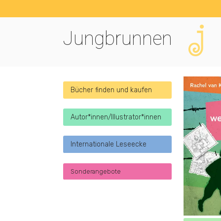
Jungbrunnen
Bücher finden und kaufen
Autor*innen/Illustrator*innen
Internationale Leseecke
Sonderangebote