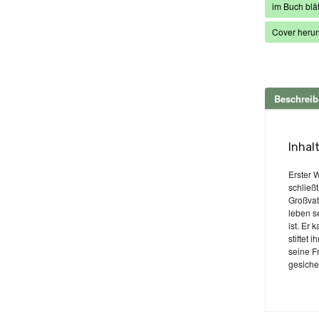
im Buch blät
Cover herun
Beschrei
Inhal
Erster 
schließ
Großvat
leben s
ist. Er
stiftet
seine F
gesiche