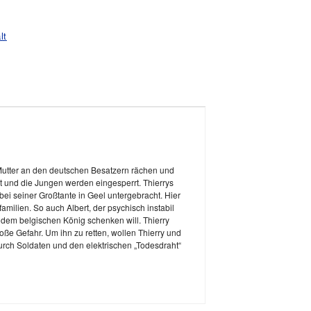
lt
er Mutter an den deutschen Besatzern rächen und
t und die Jungen werden eingesperrt. Thierrys
bei seiner Großtante in Geel untergebracht. Hier
ilien. So auch Albert, der psychisch instabil
r dem belgischen König schenken will. Thierry
oße Gefahr. Um ihn zu retten, wollen Thierry und
durch Soldaten und den elektrischen „Todesdraht“