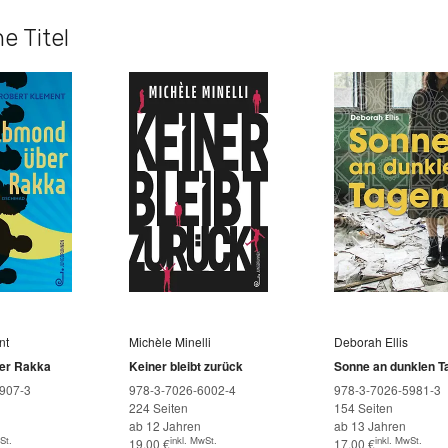
e Titel
nt
Michèle Minelli
Deborah Ellis
er Rakka
Keiner bleibt zurück
Sonne an dunklen T
907-3
978-3-7026-6002-4
978-3-7026-5981-3
224 Seiten
154 Seiten
ab 12 Jahren
ab 13 Jahren
St.
inkl. MwSt.
inkl. MwSt.
19,00
€
17,00
€