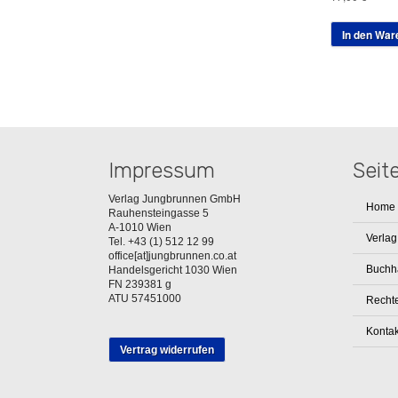
In den War
Impressum
Seit
Verlag Jungbrunnen GmbH
Home
Rauhensteingasse 5
A-1010 Wien
Verlag
Tel. +43 (1) 512 12 99
office[at]jungbrunnen.co.at
Buchh
Handelsgericht 1030 Wien
FN 239381 g
ATU 57451000
Rechte
Kontak
Vertrag widerrufen