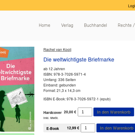
Log
Home
Verlag
Buchhandel
Rechte /
Rachel van Kooij
Die weltwichtigste Briefmarke
ab 12 Jahren
ISBN: 978-3-7026-5971-4
Umfang: 336 Seiten
Einband: gebunden
Format: 21,3 x 14,3 cm
ISBN E-Book: 978-3-7026-5972-1 (epub)
Die
20,00
€
In den Warenkorb
Hardcover
weltwichtigste
inkl. MwSt.
Briefmarke
Die
Menge
12,99
€
In den Warenkorb
E-Book
weltwichtigste