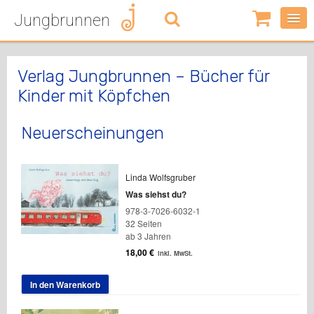
Jungbrunnen
0
Artikel
-
0,00
€
Verlag Jungbrunnen – Bücher für
Kinder mit Köpfchen
Neuerscheinungen
Linda Wolfsgruber
Was siehst du?
978-3-7026-6032-1
32 Seiten
ab 3 Jahren
18,00
€
inkl. MwSt.
In den Warenkorb