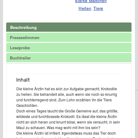
starke Mädchen
wilde
Tier
Heilen
Tiere
Menge
Beschreibung
Pressestimmen
Leseprobe
Buchtrailer
Inhalt
Die kleine Ärztin hat es sich zur Aufgabe gemacht, Krokodile
zu heilen. Sie behandelt alle, auch wenn sie noch so knurrig
und furchterregend sind. Zum Lohn erzählen ihr die Tiere
Geschichten.
Doch eines Tages taucht die Große Gemeine auf, das größte,
wildeste und furchtloseste Krokodil. Es lässt die kleine Ärztin
nicht an sich heran und knurrt böse, wenn sie versucht, in sein
Maul zu schauen. Was mag wohl mit ihm los sein?
Die kleine Ärztin ist irritiert. Irgendetwas muss das Tier doch