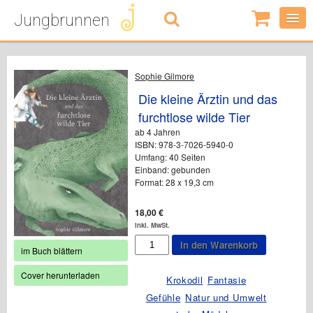
Jungbrunnen
0
Artikel
-
0,00
€
Sophie Gilmore
Die kleine Ärztin und das
furchtlose wilde Tier
ab 4 Jahren
ISBN: 978-3-7026-5940-0
Umfang: 40 Seiten
Einband: gebunden
Format: 28 x 19,3 cm
18,00
€
inkl. MwSt.
Die
In den Warenkorb
im Buch blättern
kleine
Ärztin
Cover herunterladen
und
Krokodil
Fantasie
das
Gefühle
Natur und Umwelt
furchtlose