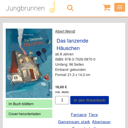
Jungbrunnen
0
Artikel
-
0,00
€
Albert Wendt
Das tanzende
Häuschen
ab 8 Jahren
ISBN: 978-3-7026-5870-0
Umfang: 96 Seiten
Einband: gebunden
Format: 21,3 x 14,3 cm
16,00
€
inkl. MwSt.
Das
In den Warenkorb
tanzende
im Buch blättern
Häuschen
Menge
Cover herunterladen
Fantasie
Tiere
Gemeinsam stark
Abenteuer