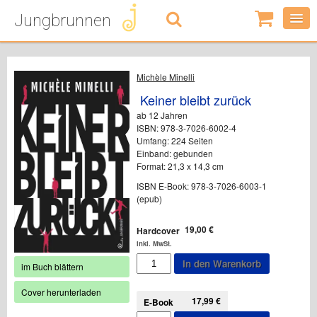
Jungbrunnen
0
Artikel
-
0,00
€
Michèle Minelli
Keiner bleibt zurück
ab 12 Jahren
ISBN: 978-3-7026-6002-4
Umfang: 224 Seiten
Einband: gebunden
Format: 21,3 x 14,3 cm
ISBN E-Book: 978-3-7026-6003-1
(epub)
19,00
€
Hardcover
inkl. MwSt.
Keiner
In den Warenkorb
im Buch blättern
bleibt
zurück
Cover herunterladen
Menge
17,99
€
E-Book
Keiner