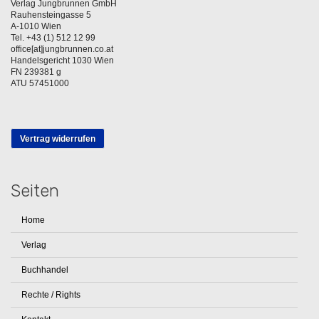
Verlag Jungbrunnen GmbH
Rauhensteingasse 5
A-1010 Wien
Tel. +43 (1) 512 12 99
office[at]jungbrunnen.co.at
Handelsgericht 1030 Wien
FN 239381 g
ATU 57451000
Vertrag widerrufen
Seiten
Home
Verlag
Buchhandel
Rechte / Rights