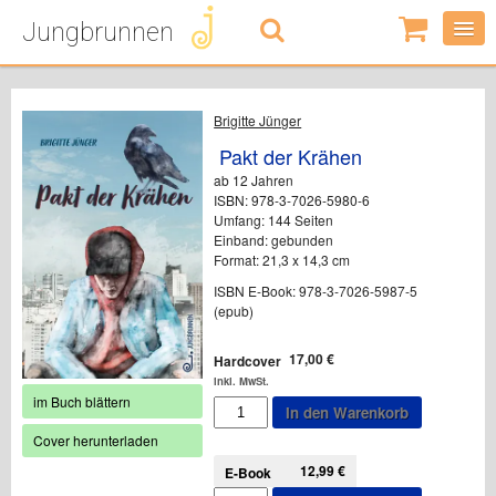
Jungbrunnen
0
Artikel
-
0,00
€
Brigitte Jünger
Pakt der Krähen
ab 12 Jahren
ISBN: 978-3-7026-5980-6
Umfang: 144 Seiten
Einband: gebunden
Format: 21,3 x 14,3 cm
ISBN E-Book: 978-3-7026-5987-5
(epub)
17,00
€
Hardcover
inkl. MwSt.
im Buch blättern
Pakt
In den Warenkorb
der
Cover herunterladen
Krähen
Menge
12,99
€
E-Book
Pakt