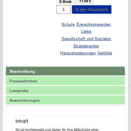
11,99
€
E-Book
einfach
Manchmal
In den Warenkorb
um
dreht
Menge
das
Leben
Schule
Erwachsenwerden
einfach
Liebe
um
Gesellschaft und Soziales
Menge
Skateboarden
Herausforderungen
Gefühle
Beschreibung
Pressestimmen
Leseprobe
Auszeichnungen
Inhalt
Ali ist hochbegabt und daher für ihre Mitschüler eher