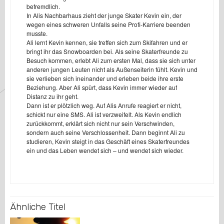
befremdlich.
In Alis Nachbarhaus zieht der junge Skater Kevin ein, der
wegen eines schweren Unfalls seine Profi-Karriere beenden
musste.
Ali lernt Kevin kennen, sie treffen sich zum Skifahren und er
bringt ihr das Snowboarden bei. Als seine Skaterfreunde zu
Besuch kommen, erlebt Ali zum ersten Mal, dass sie sich unter
anderen jungen Leuten nicht als Außenseiterin fühlt. Kevin und
sie verlieben sich ineinander und erleben beide ihre erste
Beziehung. Aber Ali spürt, dass Kevin immer wieder auf
Distanz zu ihr geht.
Dann ist er plötzlich weg. Auf Alis Anrufe reagiert er nicht,
schickt nur eine SMS. Ali ist verzweifelt. Als Kevin endlich
zurückkommt, erklärt sich nicht nur sein Verschwinden,
sondern auch seine Verschlossenheit. Dann beginnt Ali zu
studieren, Kevin steigt in das Geschäft eines Skaterfreundes
ein und das Leben wendet sich – und wendet sich wieder.
Ähnliche Titel