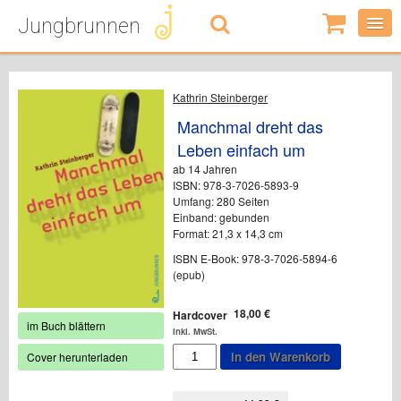
Jungbrunnen
0
Artikel
-
0,00
€
Kathrin Steinberger
Manchmal dreht das
Leben einfach um
ab 14 Jahren
ISBN: 978-3-7026-5893-9
Umfang: 280 Seiten
Einband: gebunden
Format: 21,3 x 14,3 cm
ISBN E-Book: 978-3-7026-5894-6
(epub)
18,00
€
Hardcover
im Buch blättern
inkl. MwSt.
Manchmal
In den Warenkorb
Cover herunterladen
dreht
das
Leben