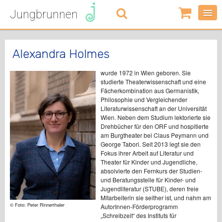
Jungbrunnen
0
Artikel
-
0,00
€
Alexandra Holmes
wurde 1972 in Wien geboren. Sie
studierte Theaterwissenschaft und eine
Fächerkombination aus Germanistik,
Philosophie und Vergleichender
Literaturwissenschaft an der Universität
Wien. Neben dem Studium lektorierte sie
Drehbücher für den ORF und hospitierte
am Burgtheater bei Claus Peymann und
George Tabori. Seit 2013 legt sie den
Fokus ihrer Arbeit auf Literatur und
Theater für Kinder und Jugendliche,
absolvierte den Fernkurs der Studien-
und Beratungsstelle für Kinder- und
Jugendliteratur (STUBE), deren freie
Mitarbeiterin sie seither ist, und nahm am
© Foto: Peter Rinnerthaler
AutorInnen-Förderprogramm
„Schreibzeit“ des Instituts für