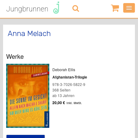
Jungbrunnen
0
Artikel
-
0,00
€
Anna Melach
Werke
Deborah Ellis
Afghanistan-Trilogie
978-3-7026-5822-9
368 Seiten
ab 13 Jahren
20,00
€
inkl. MwSt.