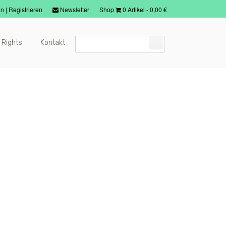
in
|
Registrieren
Newsletter
Shop
0 Artikel
-
0,00
€
 Rights
Kontakt