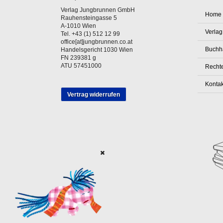
Verlag Jungbrunnen GmbH
Home
Rauhensteingasse 5
A-1010 Wien
Verlag
Tel. +43 (1) 512 12 99
office[at]jungbrunnen.co.at
Buchh
Handelsgericht 1030 Wien
FN 239381 g
ATU 57451000
Rechte
Kontak
Vertrag widerrufen