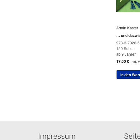
Armin Kaster
… und dazwi
978-3-7026-6
120 Seiten
ab 9 Jahren
17,00
€
inkl. 
In den War
Impressum
Seit