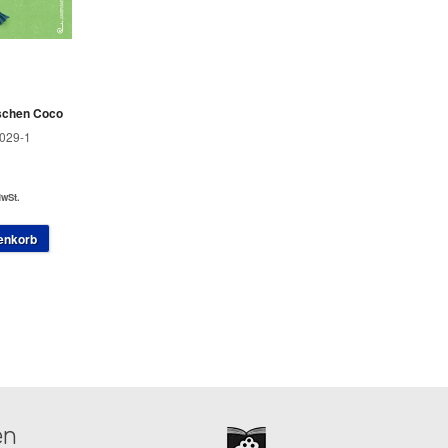
schen Coco
029-1
MwSt.
enkorb
en