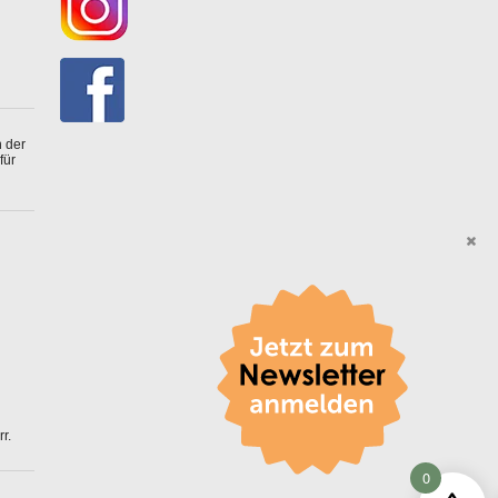
 der
für
r.
0