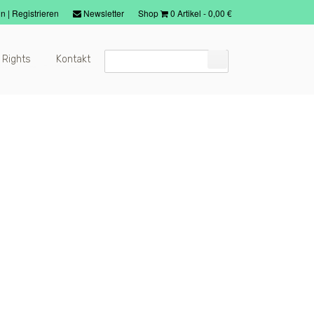
in
|
Registrieren
Newsletter
Shop
0 Artikel
-
0,00
€
 Rights
Kontakt