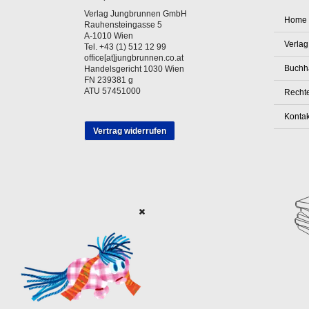
Verlag Jungbrunnen GmbH
Home
Rauhensteingasse 5
A-1010 Wien
Verlag
Tel. +43 (1) 512 12 99
office[at]jungbrunnen.co.at
Buchh
Handelsgericht 1030 Wien
FN 239381 g
ATU 57451000
Rechte
Kontak
Vertrag widerrufen