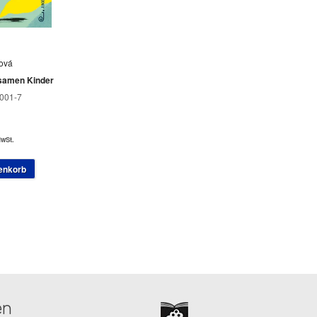
ová
tsamen Kinder
001-7
MwSt.
enkorb
en