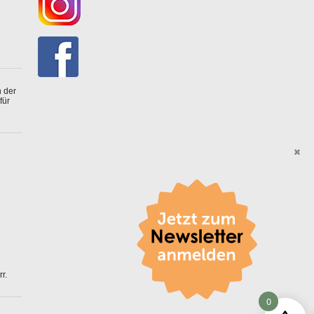
 der
für
r.
0