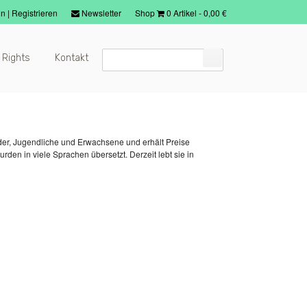
in
|
Registrieren
Newsletter
Shop
0 Artikel
-
0,00
€
 Rights
Kontakt
inder, Jugendliche und Erwachsene und erhält Preise
urden in viele Sprachen übersetzt. Derzeit lebt sie in