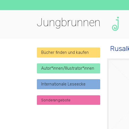
Jungbrunnen
Rusal
Bücher finden und kaufen
Autor*innen/Illustrator*innen
Internationale Leseecke
Sonderangebote