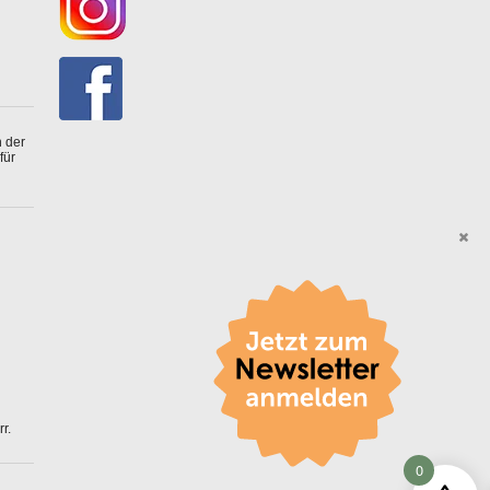
 der
für
r.
0