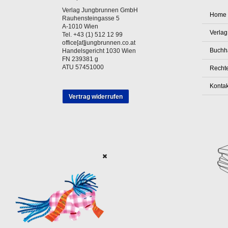
Verlag Jungbrunnen GmbH
Home
Rauhensteingasse 5
A-1010 Wien
Verlag
Tel. +43 (1) 512 12 99
office[at]jungbrunnen.co.at
Buchh
Handelsgericht 1030 Wien
FN 239381 g
ATU 57451000
Rechte
Kontak
Vertrag widerrufen