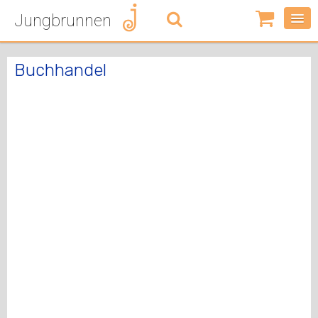
Jungbrunnen
0
Artikel
-
Buchhandel
0,00
€