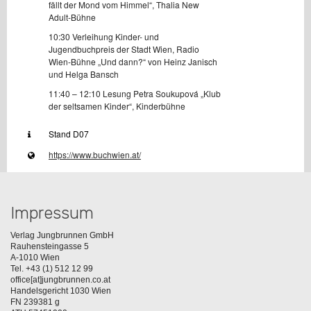
fällt der Mond vom Himmel“, Thalia New 
Adult-Bühne
10:30 Verleihung Kinder- und 
Jugendbuchpreis der Stadt Wien, Radio 
Wien-Bühne „Und dann?“ von Heinz Janisch 
und Helga Bansch
11:40 – 12:10 Lesung Petra Soukupová „Klub 
der seltsamen Kinder“, Kinderbühne
Stand D07
https://www.buchwien.at/
Impressum
Verlag Jungbrunnen GmbH
Rauhensteingasse 5
A-1010 Wien
Tel. +43 (1) 512 12 99
office[at]jungbrunnen.co.at
Handelsgericht 1030 Wien
FN 239381 g