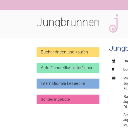
Jungbrunnen
Jungb
Bücher finden und kaufen
Do
Autor*innen/Illustrator*innen
bo
Mi
Ju
Internationale Leseecke
Fr
Ra
Sonderangebote
Ju
Di
Ar
Ju
Mi