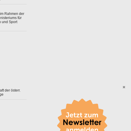
 im Rahmen der
isteriums für
n und Sport
ft der österr.
ge