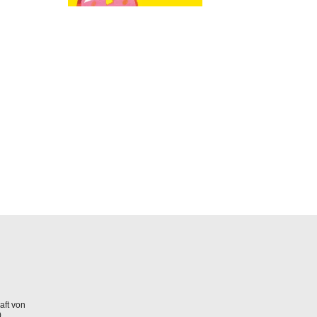
aft von
)