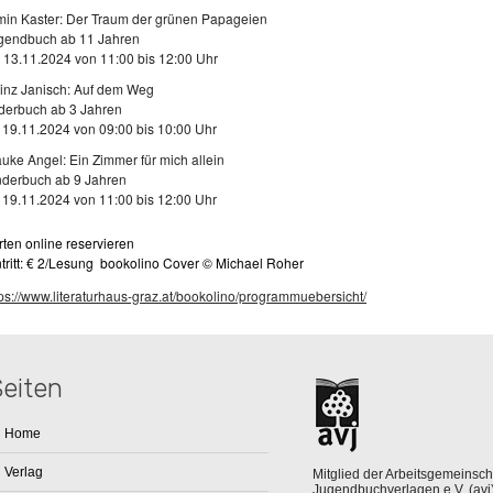
min Kaster: Der Traum der grünen Papageien
gendbuch ab 11 Jahren
, 13.11.2024 von 11:00 bis 12:00 Uhr
inz Janisch: Auf dem Weg
lderbuch ab 3 Jahren
, 19.11.2024 von 09:00 bis 10:00 Uhr
auke Angel: Ein Zimmer für mich allein
nderbuch ab 9 Jahren
, 19.11.2024 von 11:00 bis 12:00 Uhr
ten online reservieren

ntritt: € 2/Lesung  bookolino Cover © Michael Roher
tps://www.literaturhaus-graz.at/bookolino/programmuebersicht/
Seiten
Home
Verlag
Mitglied der Arbeitsgemeinsch
Jugendbuchverlagen e.V. (avj