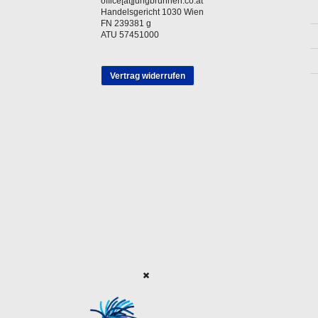
office[at]jungbrunnen.co.at
Handelsgericht 1030 Wien
FN 239381 g
ATU 57451000
Vertrag widerrufen