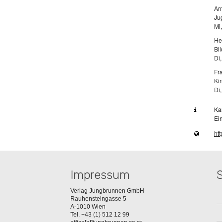
Ar
Ju
Mi
He
Bi
Di
Fr
Ki
Di
Kar
Ei
ht
Impressum
Verlag Jungbrunnen GmbH
Rauhensteingasse 5
A-1010 Wien
Tel. +43 (1) 512 12 99