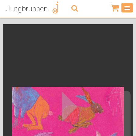
Jungbrunnen
0
Artikel
-
0,00
€