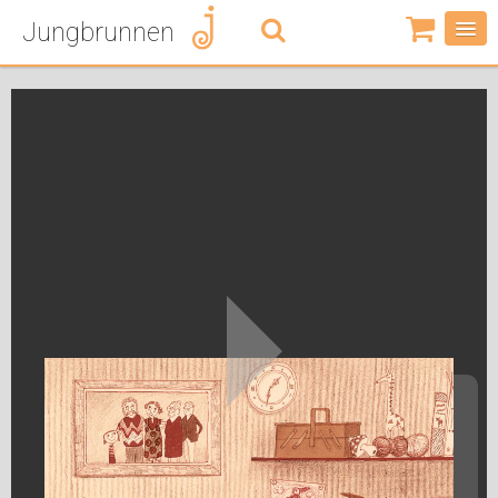
Jungbrunnen
0
Artikel
-
0,00
€