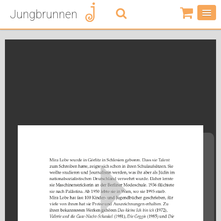
Jungbrunnen
0
Artikel
-
0,00
€