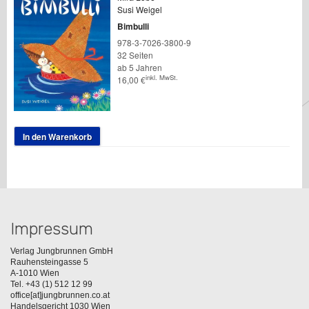
Susi Weigel
Bimbulli
978-3-7026-3800-9
32 Seiten
ab 5 Jahren
inkl. MwSt.
16,00
€
In den Warenkorb
Impressum
Verlag Jungbrunnen GmbH
Rauhensteingasse 5
A-1010 Wien
Tel. +43 (1) 512 12 99
office[at]jungbrunnen.co.at
Handelsgericht 1030 Wien