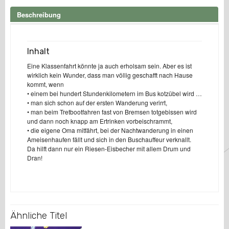
auf
Beschreibung
Klassenfahrt
(E-
Book)
Menge
Inhalt
Eine Klassenfahrt könnte ja auch erholsam sein. Aber es ist
wirklich kein Wunder, dass man völlig geschafft nach Hause
kommt, wenn
• einem bei hundert Stundenkilometern im Bus kotzübel wird …
• man sich schon auf der ersten Wanderung verirrt,
• man beim Tretbootfahren fast von Bremsen totgebissen wird
und dann noch knapp am Ertrinken vorbeischrammt,
• die eigene Oma mitfährt, bei der Nachtwanderung in einen
Ameisenhaufen fällt und sich in den Buschauffeur verknallt.
Da hilft dann nur ein Riesen-Eisbecher mit allem Drum und
Dran!
Ähnliche Titel