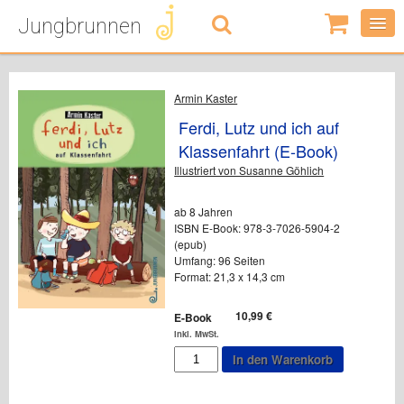
Jungbrunnen
0
Artikel
-
0,00
€
Armin Kaster
Ferdi, Lutz und ich auf
Klassenfahrt (E-Book)
Illustriert von Susanne Göhlich
ab 8 Jahren
ISBN E-Book: 978-3-7026-5904-2
(epub)
Umfang: 96 Seiten
Format: 21,3 x 14,3 cm
10,99
€
E-Book
inkl. MwSt.
Ferdi,
In den Warenkorb
Lutz
und
ich