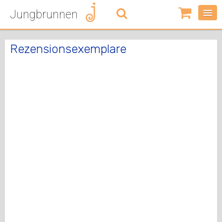
Jungbrunnen
0
Artikel
-
Rezensionsexemplare
0,00
€