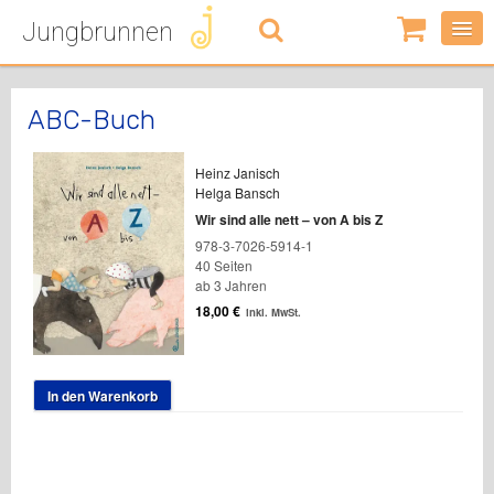
Jungbrunnen
0
Artikel
-
0,00
€
ABC-Buch
Heinz Janisch
Helga Bansch
Wir sind alle nett – von A bis Z
978-3-7026-5914-1
40 Seiten
ab 3 Jahren
18,00
€
inkl. MwSt.
In den Warenkorb