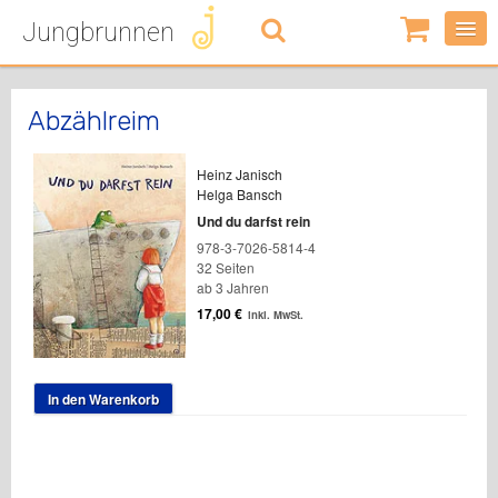
Jungbrunnen
0
Artikel
-
0,00
€
Abzählreim
Heinz Janisch
Helga Bansch
Und du darfst rein
978-3-7026-5814-4
32 Seiten
ab 3 Jahren
17,00
€
inkl. MwSt.
In den Warenkorb