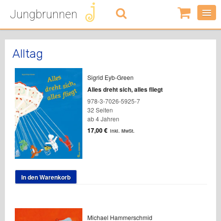
Jungbrunnen
0
Artikel
-
0,00
€
Alltag
Sigrid Eyb-Green
Alles dreht sich, alles fliegt
978-3-7026-5925-7
32 Seiten
ab 4 Jahren
17,00
€
inkl. MwSt.
In den Warenkorb
Michael Hammerschmid