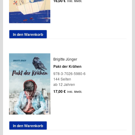
16,00
€
inkl. MwSt.
In den Warenkorb
Brigitte Jünger
Pakt der Krähen
978-3-7026-5980-6
144 Seiten
ab 12 Jahren
17,00
€
inkl. MwSt.
In den Warenkorb