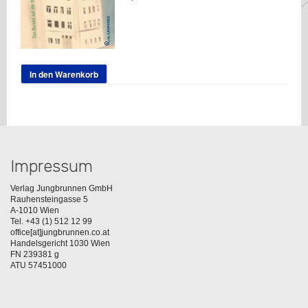
In den Warenkorb
Impressum
Verlag Jungbrunnen GmbH
Rauhensteingasse 5
A-1010 Wien
Tel. +43 (1) 512 12 99
office[at]jungbrunnen.co.at
Handelsgericht 1030 Wien
FN 239381 g
ATU 57451000