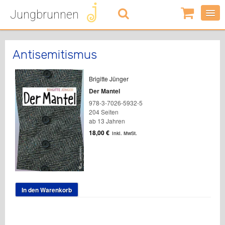
Jungbrunnen
0
Artikel
-
0,00
€
Antisemitismus
Brigitte Jünger
Der Mantel
978-3-7026-5932-5
204 Seiten
ab 13 Jahren
18,00
€
inkl. MwSt.
In den Warenkorb