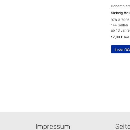
Robert Kle
Siebzig Mei
978-3-7026
144 Seiten
ab 13 Jahre
17,00
€
inkl
In den W
Impressum
Seit