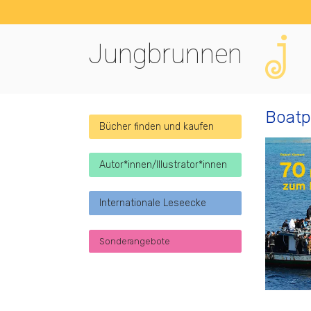
Jungbrunnen
Boatp
Bücher finden und kaufen
Autor*innen/Illustrator*innen
Internationale Leseecke
Sonderangebote