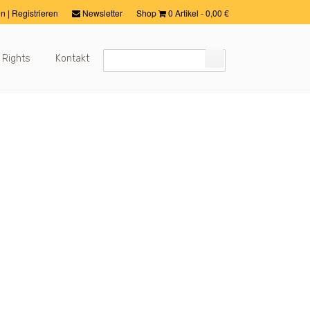
in
|
Registrieren
Newsletter
Shop
0 Artikel
-
0,00
€
 Rights
Kontakt