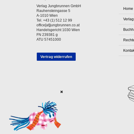
Verlag Jungbrunnen GmbH
Home
Rauhensteingasse 5
A-1010 Wien
Verlag
Tel. +43 (1) 512 12 99
office[at]jungbrunnen.co.at
Buchh
Handelsgericht 1030 Wien
FN 239381 g
ATU 57451000
Rechte
Kontak
Vertrag widerrufen