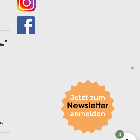
 der
für
r.
0