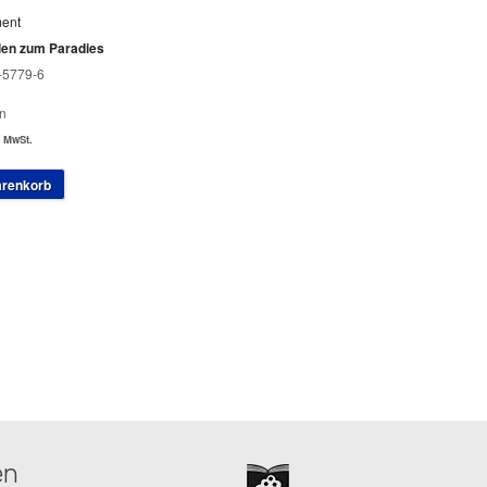
ment
len zum Paradies
-5779-6
n
. MwSt.
arenkorb
en