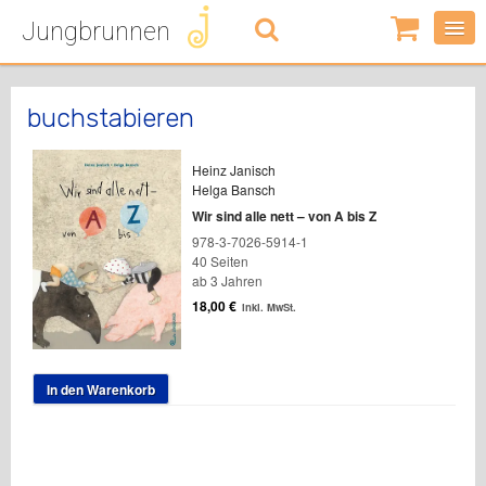
Jungbrunnen
0
Artikel
-
0,00
€
buchstabieren
Heinz Janisch
Helga Bansch
Wir sind alle nett – von A bis Z
978-3-7026-5914-1
40 Seiten
ab 3 Jahren
18,00
€
inkl. MwSt.
In den Warenkorb