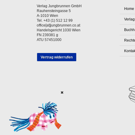
Verlag Jungbrunnen GmbH
Home
Rauhensteingasse 5
A-1010 Wien
Verlag
Tel. +43 (1) 512 12 99
office[at]jungbrunnen.co.at
Buchh
Handelsgericht 1030 Wien
FN 239381 g
ATU 57451000
Rechte
Kontak
Vertrag widerrufen