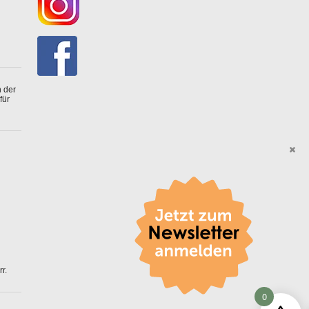
 der
für
r.
0