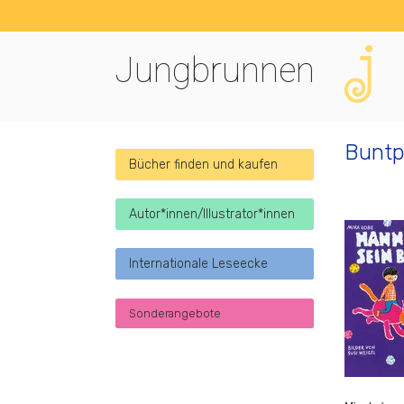
Jungbrunnen
Buntp
Bücher finden und kaufen
Autor*innen/Illustrator*innen
Internationale Leseecke
Sonderangebote