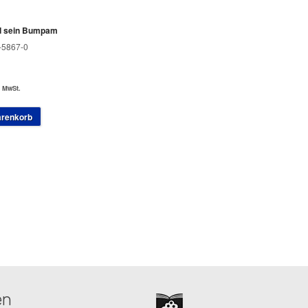
d sein Bumpam
-5867-0
. MwSt.
arenkorb
en