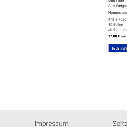
Mira Lobe
Susi Weigel
Hannes un
978-3-7026
40 Seiten
ab 4 Jahren
17,00
€
inkl
In den W
Impressum
Seit