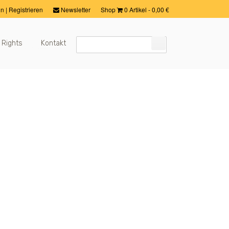
in
|
Registrieren
Newsletter
Shop
0 Artikel
-
0,00
€
 Rights
Kontakt