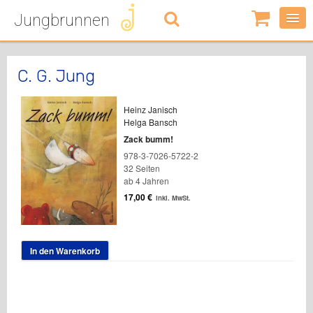
Jungbrunnen
0
Artikel
-
0,00
€
C. G. Jung
Heinz Janisch
Helga Bansch
Zack bumm!
978-3-7026-5722-2
32 Seiten
ab 4 Jahren
17,00
€
inkl. MwSt.
In den Warenkorb