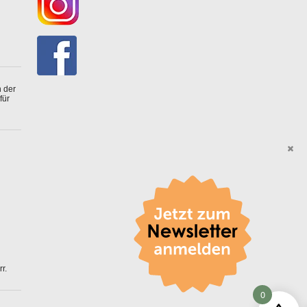
 der
für
r.
0