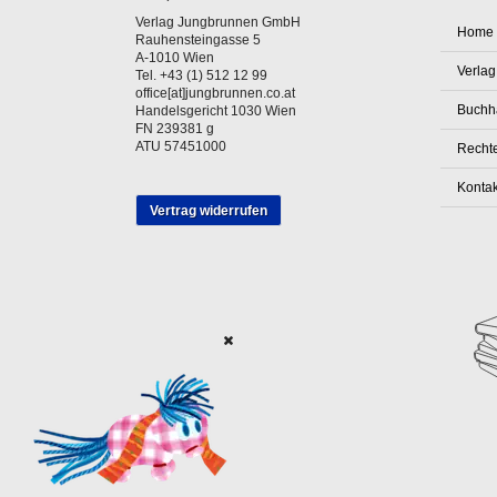
Verlag Jungbrunnen GmbH
Home
Rauhensteingasse 5
A-1010 Wien
Verlag
Tel. +43 (1) 512 12 99
office[at]jungbrunnen.co.at
Buchh
Handelsgericht 1030 Wien
FN 239381 g
ATU 57451000
Rechte
Kontak
Vertrag widerrufen