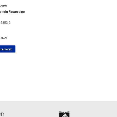
derer
t ein Fasan eine
-5853-3
. MwSt.
arenkorb
en