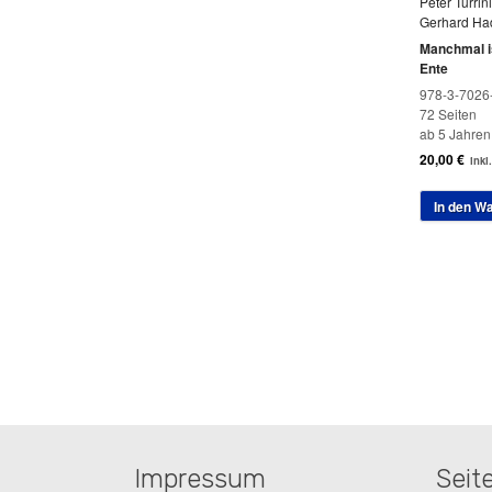
Peter Turrini
Gerhard Ha
Manchmal is
Ente
978-3-7026
72 Seiten
ab 5 Jahren
20,00
€
inkl
In den W
Impressum
Seit