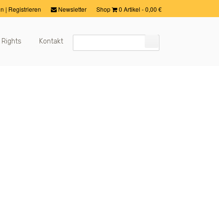
in
|
Registrieren
Newsletter
Shop
0 Artikel
-
0,00
€
 Rights
Kontakt