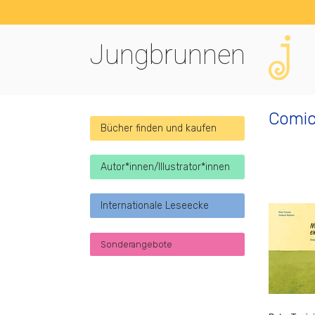
Jungbrunnen
Comi
Bücher finden und kaufen
Autor*innen/Illustrator*innen
Internationale Leseecke
Sonderangebote