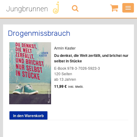
Jungbrunnen
0
Artikel
-
0,00
€
Drogenmissbrauch
Armin Kaster
Du denkst, die Welt zerfällt, und brichst nur
selbst in Stücke
E-Book 978-3-7026-5923-3
120 Seiten
ab 13 Jahren
11,99
€
inkl. MwSt.
In den Warenkorb