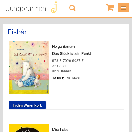
Jungbrunnen
0
Artikel
-
0,00
€
Eisbär
Helga Bansch
Das Glück ist ein Punkt
978-3-7026-6027-7
32 Seiten
ab 3 Jahren
18,00
€
inkl. MwSt.
In den Warenkorb
Mira Lobe