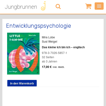
Jungbrunnen
0
Artikel
-
0,00
€
Entwicklungspsychologie
Mira Lobe
Susi Weigel
Das kleine Ich bin ich – englisch
978-3-7026-5857-1
32 Seiten
ab 3 Jahren
17,00
€
inkl. MwSt.
In den Warenkorb