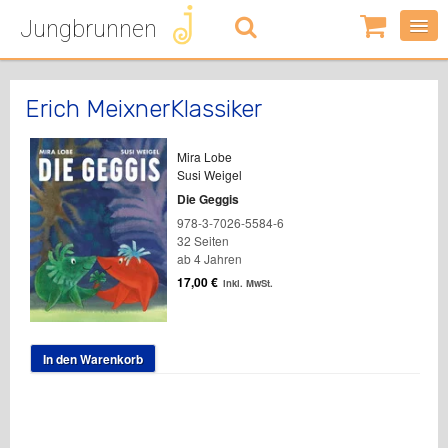
Jungbrunnen
0
Artikel
-
0,00
€
Erich MeixnerKlassiker
Mira Lobe
Susi Weigel
Die Geggis
978-3-7026-5584-6
32 Seiten
ab 4 Jahren
17,00
€
inkl. MwSt.
In den Warenkorb