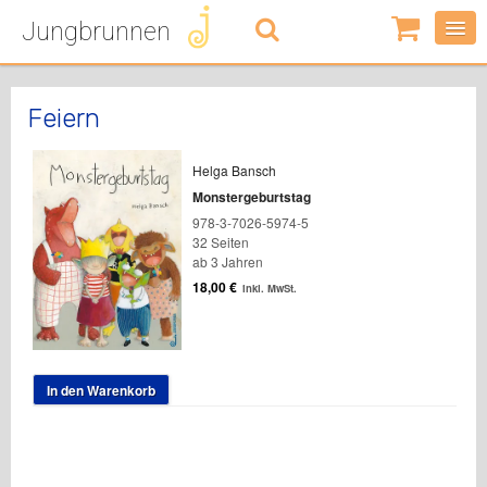
Jungbrunnen
0
Artikel
-
0,00
€
Feiern
Helga Bansch
Monstergeburtstag
978-3-7026-5974-5
32 Seiten
ab 3 Jahren
18,00
€
inkl. MwSt.
In den Warenkorb