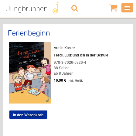
Jungbrunnen
0
Artikel
-
0,00
€
Ferienbeginn
Armin Kaster
Ferdi, Lutz und ich in der Schule
978-3-7026-5926-4
88 Seiten
ab 8 Jahren
16,00
€
inkl. MwSt.
In den Warenkorb