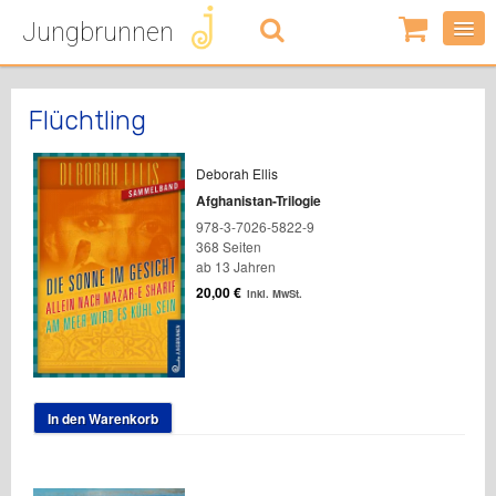
Jungbrunnen
0
Artikel
-
0,00
€
Flüchtling
Deborah Ellis
Afghanistan-Trilogie
978-3-7026-5822-9
368 Seiten
ab 13 Jahren
20,00
€
inkl. MwSt.
In den Warenkorb