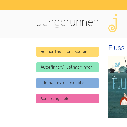
Jungbrunnen
Fluss
Bücher finden und kaufen
Autor*innen/Illustrator*innen
Internationale Leseecke
Sonderangebote