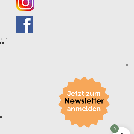
 der
für
r.
0