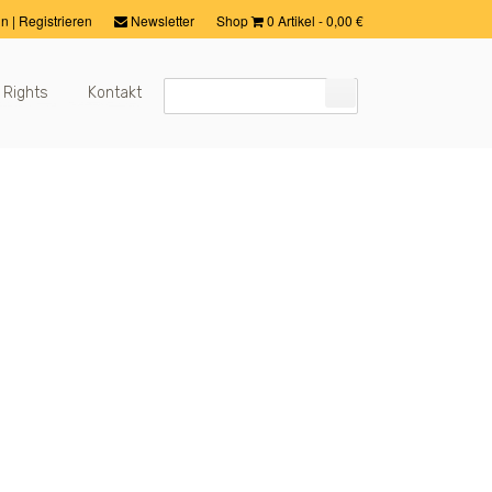
in
|
Registrieren
Newsletter
Shop
0 Artikel
-
0,00
€
 Rights
Kontakt