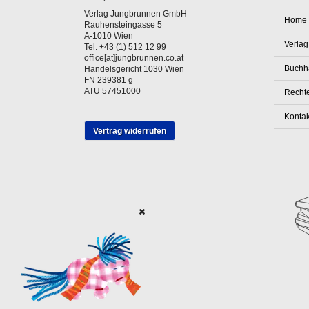
Verlag Jungbrunnen GmbH
Home
Rauhensteingasse 5
A-1010 Wien
Verlag
Tel. +43 (1) 512 12 99
office[at]jungbrunnen.co.at
Buchh
Handelsgericht 1030 Wien
FN 239381 g
ATU 57451000
Rechte
Kontak
Vertrag widerrufen