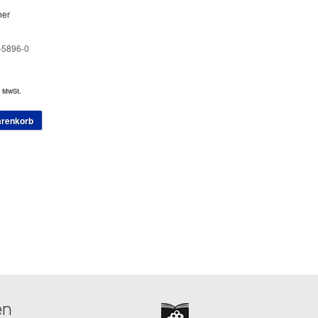
her
-5896-0
. MwSt.
arenkorb
en