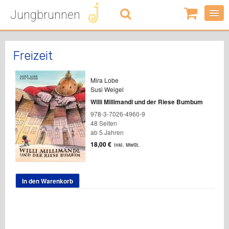
Jungbrunnen
0
Artikel
-
0,00
€
Freizeit
Mira Lobe
Susi Weigel
Willi Millimandl und der Riese Bumbum
978-3-7026-4960-9
48 Seiten
ab 5 Jahren
18,00
€
inkl. MwSt.
In den Warenkorb