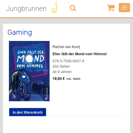
Jungbrunnen
0
Artikel
-
0,00
€
Gaming
Rachel van Kooij
Eher fällt der Mond vom Himmel
978-3-7026-6007-9
232 Seiten
ab 9 Jahren
19,00
€
inkl. MwSt.
In den Warenkorb