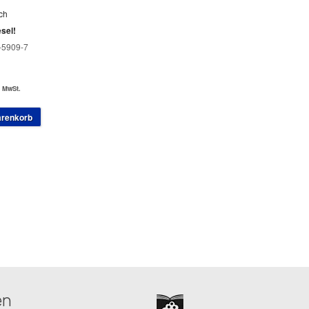
ch
sel!
-5909-7
. MwSt.
arenkorb
en