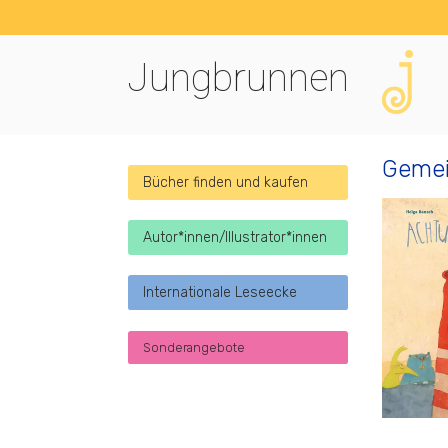
Jungbrunnen
Gemei
Bücher finden und kaufen
Autor*innen/Illustrator*innen
Internationale Leseecke
Sonderangebote