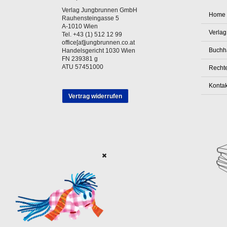
Verlag Jungbrunnen GmbH
Home
Rauhensteingasse 5
A-1010 Wien
Verlag
Tel. +43 (1) 512 12 99
office[at]jungbrunnen.co.at
Buchh
Handelsgericht 1030 Wien
FN 239381 g
ATU 57451000
Rechte
Kontak
Vertrag widerrufen