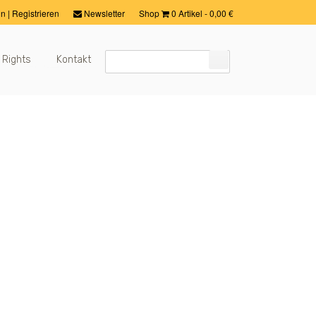
in
|
Registrieren
Newsletter
Shop
0 Artikel
-
0,00
€
 Rights
Kontakt