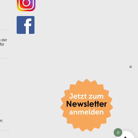
 der
für
r.
0