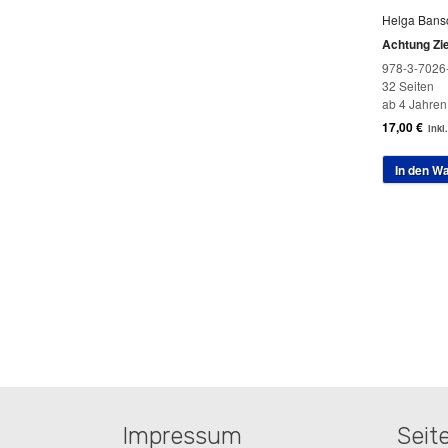
Helga Bans
Achtung Zie
978-3-7026
32 Seiten
ab 4 Jahren
17,00
€
inkl
In den W
Impressum
Seit