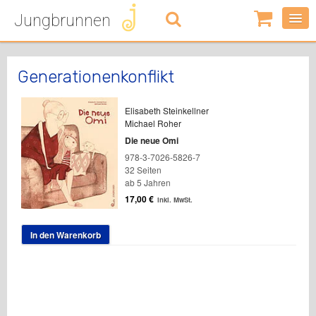
Jungbrunnen
0
Artikel
-
0,00
€
Generationenkonflikt
Elisabeth Steinkellner
Michael Roher
Die neue Omi
978-3-7026-5826-7
32 Seiten
ab 5 Jahren
17,00
€
inkl. MwSt.
In den Warenkorb