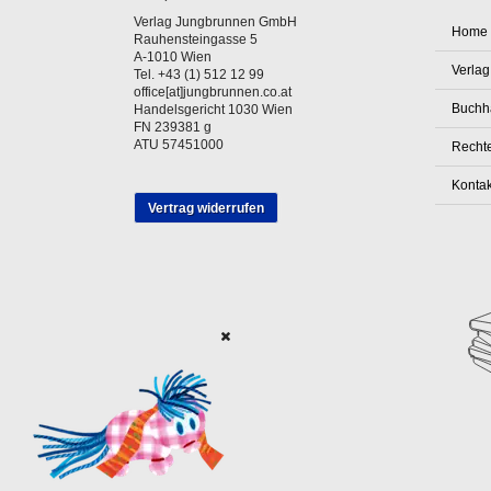
Verlag Jungbrunnen GmbH
Home
Rauhensteingasse 5
A-1010 Wien
Verlag
Tel. +43 (1) 512 12 99
office[at]jungbrunnen.co.at
Buchh
Handelsgericht 1030 Wien
FN 239381 g
ATU 57451000
Rechte
Kontak
Vertrag widerrufen