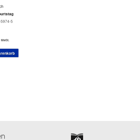
ch
urtstag
-5974-5
. MwSt.
arenkorb
en