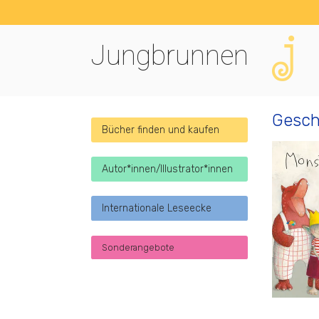
Jungbrunnen
Gesch
Bücher finden und kaufen
Autor*innen/Illustrator*innen
Internationale Leseecke
Sonderangebote