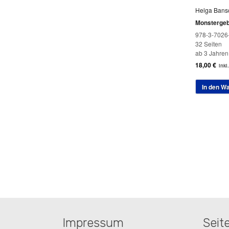
Helga Bans
Monstergeb
978-3-7026
32 Seiten
ab 3 Jahren
18,00
€
inkl
In den W
Impressum
Seit