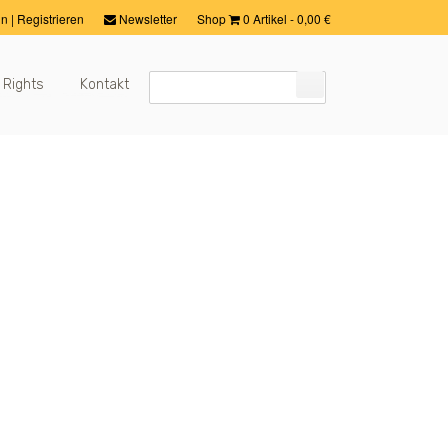
in
|
Registrieren
Newsletter
Shop
0 Artikel
-
0,00
€
 Rights
Kontakt