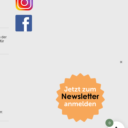
 der
für
r.
0