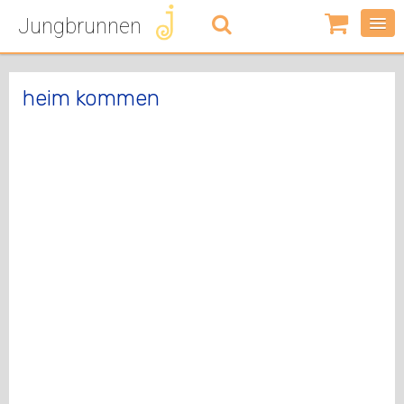
Jungbrunnen
0
Artikel
-
0,00
€
heim kommen