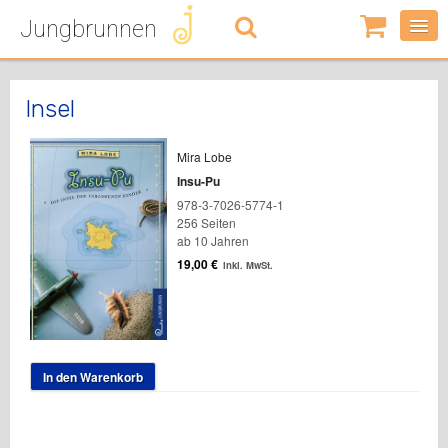
Jungbrunnen
0
Artikel
-
0,00
€
Insel
Mira Lobe
Insu-Pu
978-3-7026-5774-1
256 Seiten
ab 10 Jahren
19,00
€
inkl. MwSt.
In den Warenkorb